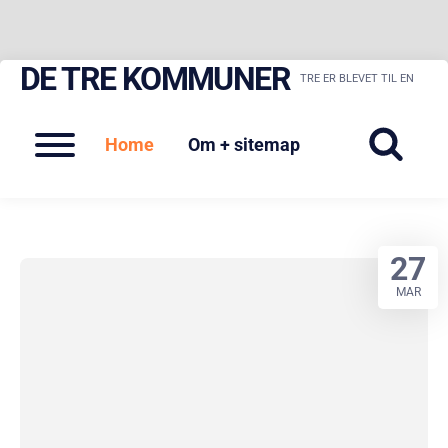
DE TRE KOMMUNER
Skip
TRE ER BLEVET TIL EN
to
content
Menu
Home
Om + sitemap
27
MAR