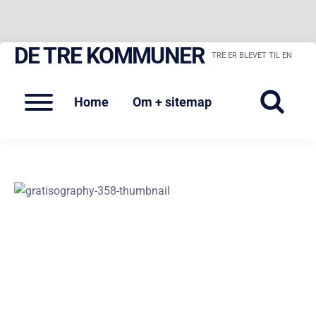
DE TRE KOMMUNER
Skip
TRE ER BLEVET TIL EN
to
content
Menu
Home
Om + sitemap