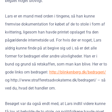
begået noget ulovligt.
Lars er en mand med orden i tingene, så han kunne
fremvise dokumentation for købet af de to stole i form af
kvittering, ligesom han havde printet opslaget fra den
pågældende internetside ud. For hvis der er noget, Lars
aldrig kunne finde på at begive sig ud i, så er det alle
former for bedrageri eller andre ulovligheder. Han er i
bund og grund så retskaffen, som man kan blive. Her er to
gode links om bedrageri:
http://blinkenberg.dk/bedrageri/
og http://www.strafferetsadvokaterne.dk/bedrageri/ – så
ved du, hvad det handler om.
Besøget var da også endt med, at Lars indtil videre kunne
få lov at beholde de to stole, og politifolkene havde givet