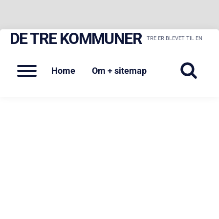
DE TRE KOMMUNER
Skip
TRE ER BLEVET TIL EN
to
content
Menu
Home
Om + sitemap