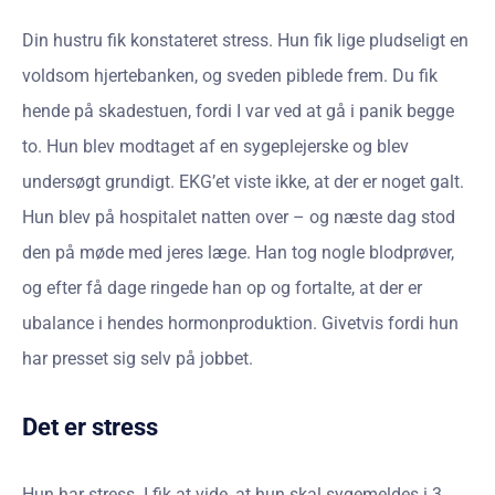
Din hustru fik konstateret stress. Hun fik lige pludseligt en
voldsom hjertebanken, og sveden piblede frem. Du fik
hende på skadestuen, fordi I var ved at gå i panik begge
to. Hun blev modtaget af en sygeplejerske og blev
undersøgt grundigt. EKG’et viste ikke, at der er noget galt.
Hun blev på hospitalet natten over – og næste dag stod
den på møde med jeres læge. Han tog nogle blodprøver,
og efter få dage ringede han op og fortalte, at der er
ubalance i hendes hormonproduktion. Givetvis fordi hun
har presset sig selv på jobbet.
Det er stress
Hun har stress. I fik at vide, at hun skal sygemeldes i 3