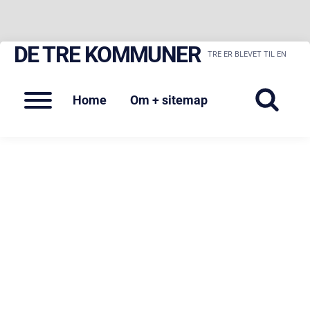
DE TRE KOMMUNER
Skip
TRE ER BLEVET TIL EN
to
content
Menu
Home
Om + sitemap