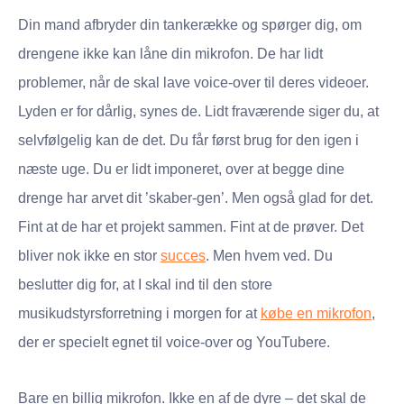
Din mand afbryder din tankerække og spørger dig, om
drengene ikke kan låne din mikrofon. De har lidt
problemer, når de skal lave voice-over til deres videoer.
Lyden er for dårlig, synes de. Lidt fraværende siger du, at
selvfølgelig kan de det. Du får først brug for den igen i
næste uge. Du er lidt imponeret, over at begge dine
drenge har arvet dit ’skaber-gen’. Men også glad for det.
Fint at de har et projekt sammen. Fint at de prøver. Det
bliver nok ikke en stor
succes
. Men hvem ved. Du
beslutter dig for, at I skal ind til den store
musikudstyrsforretning i morgen for at
købe en mikrofon
,
der er specielt egnet til voice-over og YouTubere.
Bare en billig mikrofon. Ikke en af de dyre – det skal de