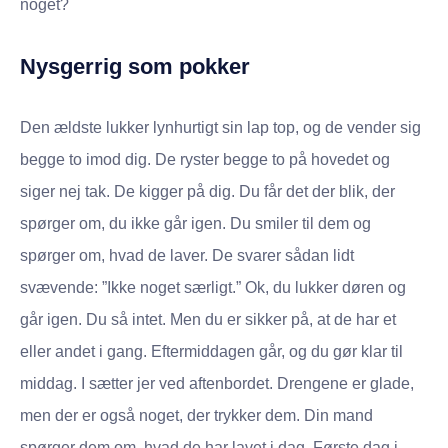
noget?
Nysgerrig som pokker
Den ældste lukker lynhurtigt sin lap top, og de vender sig
begge to imod dig. De ryster begge to på hovedet og
siger nej tak. De kigger på dig. Du får det der blik, der
spørger om, du ikke går igen. Du smiler til dem og
spørger om, hvad de laver. De svarer sådan lidt
svævende: ”Ikke noget særligt.” Ok, du lukker døren og
går igen. Du så intet. Men du er sikker på, at de har et
eller andet i gang. Eftermiddagen går, og du gør klar til
middag. I sætter jer ved aftenbordet. Drengene er glade,
men der er også noget, der trykker dem. Din mand
spørger dem om, hvad de har lavet i dag. Første dag i