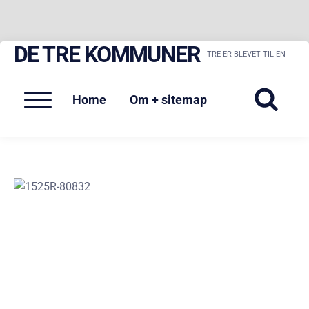
DE TRE KOMMUNER
Skip
TRE ER BLEVET TIL EN
to
content
Menu
Home
Om + sitemap