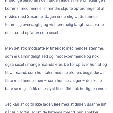
mandlige personer i den anden ende af telefonledningen
kommer med mere eller mindre skjulte opfordringer til at
mødes med Susanne. Sagen er nemlig, at Susanne e
temmelig overvægtig og vist temmelig langt fra at være
det, mænd opfatter som sexet.
Men det stik modsatte er tilfældet med hendes stemme,
som er ualmindeligt sød og imødekommende og nok
også sexet i mange mænds ører. Derfor oplever hun af og
til, at mænd, som hun taler med i telefonen, begynder at
flirte med hende, men – som hun selv siger – de skulle
bare se mig, så fik deres lyst til en flirt nok hurtigt en ende.
Jeg kan af og til ikke lade være med at drille Susanne lidt,
når hun fortæller om de flirtende mænd, hun snakker i