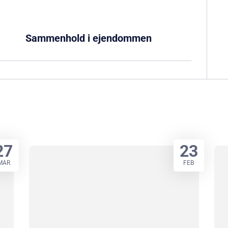
Sammenhold i ejendommen
27
23
MAR
FEB