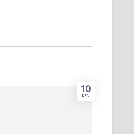
10
DEC