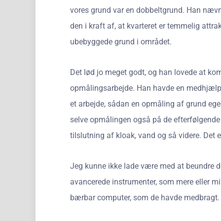
vores grund var en dobbeltgrund. Han nævnte
den i kraft af, at kvarteret er temmelig attra
ubebyggede grund i området.
Det lød jo meget godt, og han lovede at k
opmålingsarbejde. Han havde en medhjælper 
et arbejde, sådan en opmåling af grund egen
selve opmålingen også på de efterfølgende t
tilslutning af kloak, vand og så videre. Det e
Jeg kunne ikke lade være med at beundre d
avancerede instrumenter, som mere eller mi
bærbar computer, som de havde medbragt.