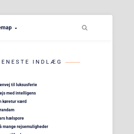
temap
SENESTE INDLÆG
envej til luksusferie
ejs med intelligens
n køretur værd
randam
ars hælspore
å mange rejsemuligheder