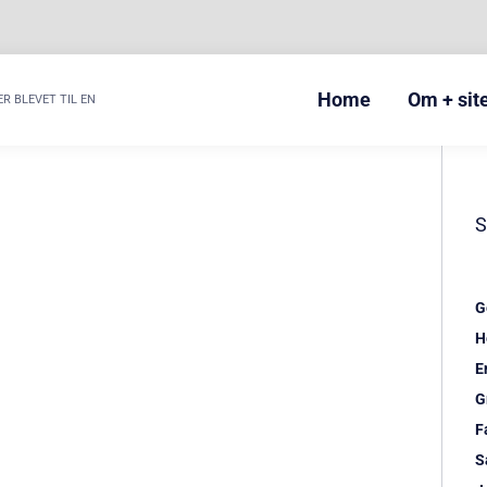
Home
Om + si
ER BLEVET TIL EN
G
H
E
G
F
S