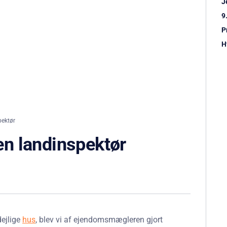
J
9
P
H
ektør
n landinspektør
dejlige
hus
, blev vi af ejendomsmægleren gjort