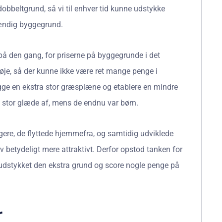
bbeltgrund, så vi til enhver tid kunne udstykke
tændig byggegrund.
 på den gang, for priserne på byggegrunde i det
t høje, så der kunne ikke være ret mange penge i
lægge en ekstra stor græsplæne og etablere en mindre
e stor glæde af, mens de endnu var børn.
gere, de flyttede hjemmefra, og samtidig udviklede
ev betydeligt mere attraktivt. Derfor opstod tanken for
få udstykket den ekstra grund og score nogle penge på
r